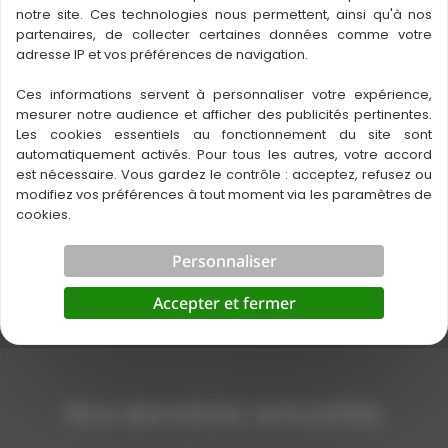
notre site. Ces technologies nous permettent, ainsi qu'à nos
partenaires, de collecter certaines données comme votre
adresse IP et vos préférences de navigation.
Ces informations servent à personnaliser votre expérience,
mesurer notre audience et afficher des publicités pertinentes.
Les cookies essentiels au fonctionnement du site sont
automatiquement activés. Pour tous les autres, votre accord
est nécessaire. Vous gardez le contrôle : acceptez, refusez ou
modifiez vos préférences à tout moment via les paramètres de
cookies.
Ce que disent nos clients
Personnaliser
Accepter et fermer
Nos dernières actualités