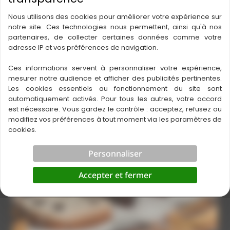
Nous utilisons des cookies pour améliorer votre expérience sur
notre site. Ces technologies nous permettent, ainsi qu'à nos
partenaires, de collecter certaines données comme votre
adresse IP et vos préférences de navigation.
Démarrer son activité de boulanger
Ces informations servent à personnaliser votre expérience,
mesurer notre audience et afficher des publicités pertinentes.
avec du matériel de qualité
Les cookies essentiels au fonctionnement du site sont
automatiquement activés. Pour tous les autres, votre accord
est nécessaire. Vous gardez le contrôle : acceptez, refusez ou
modifiez vos préférences à tout moment via les paramètres de
En savoir plus
cookies.
Personnaliser
Accepter et fermer