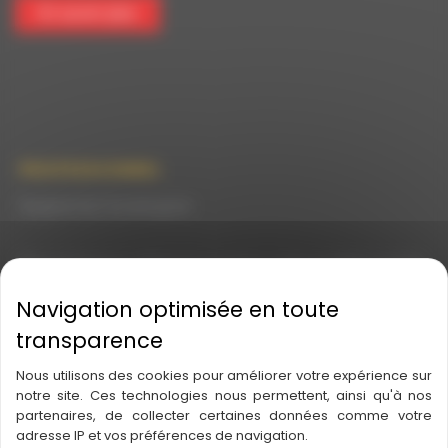
En savoir plus
PROFESSIONNEL
Équipement boulangerie
Nous proposons différents produits indispensables au bon
fonctionnement de votre boulangerie ou pâtisserie. Nous
nous chargeons de la livraison et de l’installation de votre
équipement; nous proposons également le dépannage et
un service après vente pour tout votre matériel.
Nous utilisons des cookies pour améliorer votre expérience sur
Découvrez nos propositions de produits et contactez-
notre site. Ces technologies nous permettent, ainsi qu'à nos
partenaires, de collecter certaines données comme votre
nous pour des demandes plus spécifiques.
adresse IP et vos préférences de navigation.