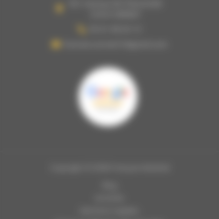
951 Avenue DE TOULOUSE
31810 VERNET
05 61 08 64 13
francois.vernet31@gmail.com
Copyright © 2026 François Matériel
Blog
Activités
Mentions Légales