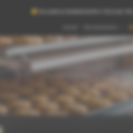
Du Lundi au Vendredi de 8h à 12h et de 14h
Accueil
Nos prestations
M
Four chauffé au bois