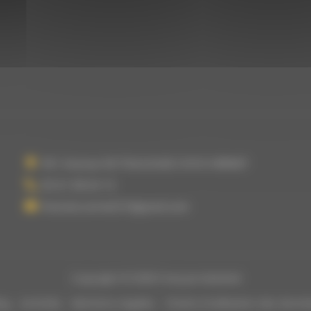
951 Avenue DE TOULOUSE 31810 VERNET
05 61 08 64 13
francois.vernet31@gmail.com
Copyright © 2026 François Matériel
og
Activités
Mentions Légales
Charte d’utilisation des donn