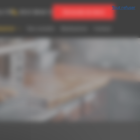
Tout refuser
 à 17h
05 61 08 64 13
Demande de devis
atériel
Nos conseils
Réalisations
Contact