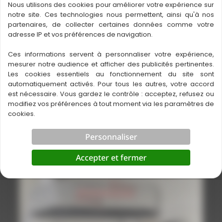
Nous utilisons des cookies pour améliorer votre expérience sur
notre site. Ces technologies nous permettent, ainsi qu'à nos
partenaires, de collecter certaines données comme votre
adresse IP et vos préférences de navigation.
Ce que disent nos clients
Ces informations servent à personnaliser votre expérience,
mesurer notre audience et afficher des publicités pertinentes.
Les cookies essentiels au fonctionnement du site sont
automatiquement activés. Pour tous les autres, votre accord
est nécessaire. Vous gardez le contrôle : acceptez, refusez ou
modifiez vos préférences à tout moment via les paramètres de
cookies.
Personnaliser
Nos dernières actualités
Accepter et fermer