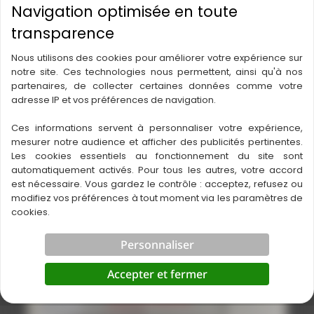
Nous utilisons des cookies pour améliorer votre expérience sur
notre site. Ces technologies nous permettent, ainsi qu'à nos
partenaires, de collecter certaines données comme votre
Ce que disent nos clients
adresse IP et vos préférences de navigation.
Ces informations servent à personnaliser votre expérience,
mesurer notre audience et afficher des publicités pertinentes.
Les cookies essentiels au fonctionnement du site sont
automatiquement activés. Pour tous les autres, votre accord
est nécessaire. Vous gardez le contrôle : acceptez, refusez ou
modifiez vos préférences à tout moment via les paramètres de
cookies.
Nos dernières actualités
Personnaliser
Accepter et fermer