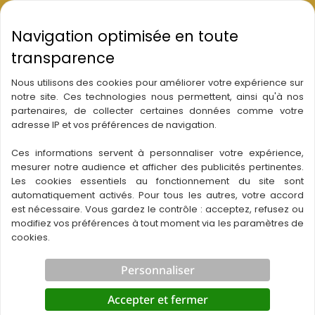
Livraison, Installation et Mise en Service
Notre équipe assure l’acheminement sécurisé, l’installation
complète, les raccordements, les tests de performance et
Nous utilisons des cookies pour améliorer votre expérience sur
la mise en route de votre équipement.
notre site. Ces technologies nous permettent, ainsi qu'à nos
partenaires, de collecter certaines données comme votre
adresse IP et vos préférences de navigation.
Ces informations servent à personnaliser votre expérience,
mesurer notre audience et afficher des publicités pertinentes.
Les cookies essentiels au fonctionnement du site sont
automatiquement activés. Pour tous les autres, votre accord
est nécessaire. Vous gardez le contrôle : acceptez, refusez ou
modifiez vos préférences à tout moment via les paramètres de
cookies.
Ce que disent nos clients
Personnaliser
Accepter et fermer