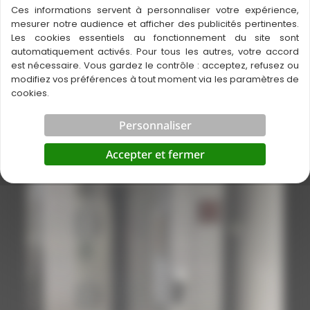
Ces informations servent à personnaliser votre expérience,
mesurer notre audience et afficher des publicités pertinentes.
Les cookies essentiels au fonctionnement du site sont
Nos dernières actualités
automatiquement activés. Pour tous les autres, votre accord
est nécessaire. Vous gardez le contrôle : acceptez, refusez ou
modifiez vos préférences à tout moment via les paramètres de
cookies.
Personnaliser
Accepter et fermer