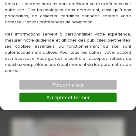
Nous utilisons des cookies pour améliorer votre expérience sur
notre site. Ces technologies nous permettent, ainsi qu'à nos
partenaires, de collecter certaines données comme votre
adresse IP et vos préférences de navigation.
Ces informations servent à personnaliser votre expérience,
mesurer notre audience et afficher des publicités pertinentes.
Ce que disent nos clients
Les cookies essentiels au fonctionnement du site sont
automatiquement activés. Pour tous les autres, votre accord
est nécessaire. Vous gardez le contrôle : acceptez, refusez ou
modifiez vos préférences à tout moment via les paramètres de
cookies.
Personnaliser
Accepter et fermer
Nos dernières actualités