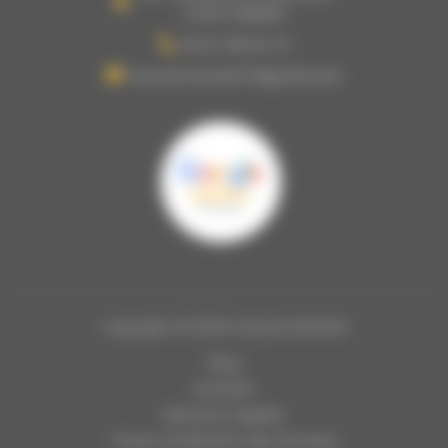
31810 VERNET
05 61 08 64 13
francois.vernet31@gmail.com
Copyright © 2026 François Matériel
Blog
Activités
Mentions Légales
Charte d’utilisation des données