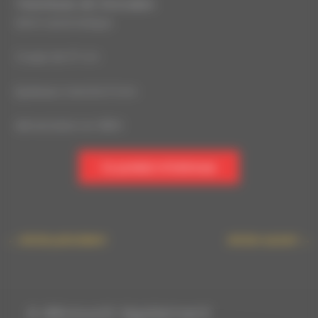
Trancheuse JAC d’occasion
Semi-automatique
Coupe de 37 cm
Epaisseur tranche 11 mm
Alimentation en 380V
Ce produit m’intéresse
←
Article précédent
Article suivant
→
A découvrir également